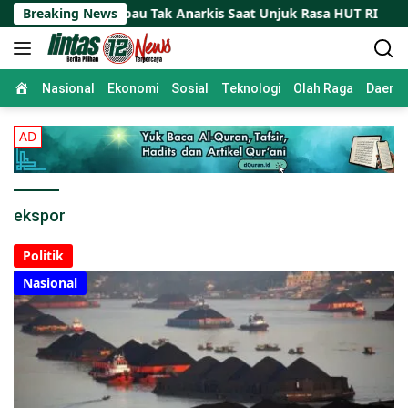
Skip
ko Polkam Imbau Tak Anarkis Saat Unjuk Rasa HUT RI
Breaking News
to
content
Home
Nasional
Ekonomi
Sosial
Teknologi
Olah Raga
Daera
ekspor