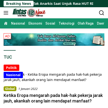
Skip
lkam Imbau Tak Anarkis Saat Unjuk Rasa HUT RI
Breaking News
Pur
to
content
Home
Nasional
Ekonomi
Sosial
Teknologi
Olah Raga
Daera
TUC
Global
1 Januari 2022
Ketika Eropa mengarah pada hak-hak pekerja jarak
jauh, akankah orang lain mendapat manfaat?