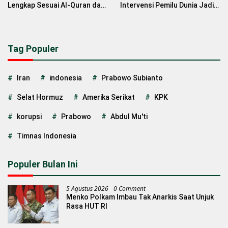
Lengkap Sesuai Al-Quran dan
Intervensi Pemilu Dunia Jadi
Hadits untuk Hari Buruh 2026
Normalisasi Baru
Tag Populer
Iran
indonesia
Prabowo Subianto
Selat Hormuz
Amerika Serikat
KPK
korupsi
Prabowo
Abdul Mu'ti
Timnas Indonesia
Populer Bulan Ini
5 Agustus 2026
0 Comment
Menko Polkam Imbau Tak Anarkis Saat Unjuk
Rasa HUT RI