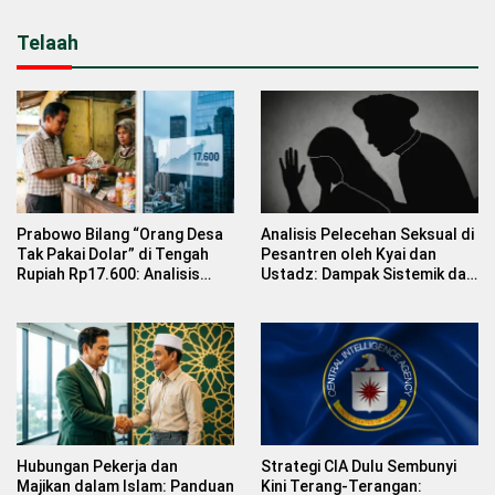
Telaah
Prabowo Bilang “Orang Desa
Analisis Pelecehan Seksual di
Tak Pakai Dolar” di Tengah
Pesantren oleh Kyai dan
Rupiah Rp17.600: Analisis
Ustadz: Dampak Sistemik dan
Dampak Nilai Tukar terhadap
Solusi Pencegahan
Rakyat Kecil dan Strategi
Stabilisasi Rupiah
Hubungan Pekerja dan
Strategi CIA Dulu Sembunyi
Majikan dalam Islam: Panduan
Kini Terang-Terangan: