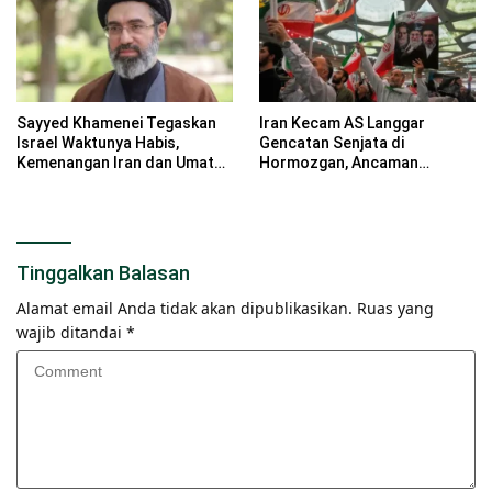
Sayyed Khamenei Tegaskan
Iran Kecam AS Langgar
Israel Waktunya Habis,
Gencatan Senjata di
Kemenangan Iran dan Umat
Hormozgan, Ancaman
Islam Bangkit
Respons Tegas & Diplomasi
Tetap Jalan
Tinggalkan Balasan
Alamat email Anda tidak akan dipublikasikan.
Ruas yang
wajib ditandai
*