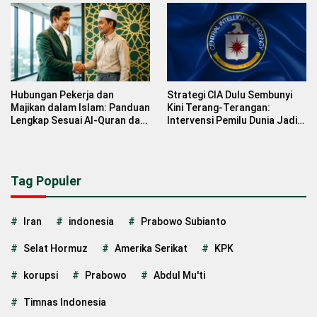
Stabilisasi Rupiah
Hubungan Pekerja dan
Strategi CIA Dulu Sembunyi
Majikan dalam Islam: Panduan
Kini Terang-Terangan:
Lengkap Sesuai Al-Quran dan
Intervensi Pemilu Dunia Jadi
Hadits untuk Hari Buruh 2026
Normalisasi Baru
Tag Populer
Iran
indonesia
Prabowo Subianto
Selat Hormuz
Amerika Serikat
KPK
korupsi
Prabowo
Abdul Mu'ti
Timnas Indonesia