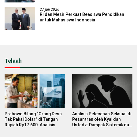
27 Juli 2026
RI dan Mesir Perkuat Beasiswa Pendidikan
untuk Mahasiswa Indonesia
Telaah
Prabowo Bilang “Orang Desa
Analisis Pelecehan Seksual di
Tak Pakai Dolar” di Tengah
Pesantren oleh Kyai dan
Rupiah Rp17.600: Analisis
Ustadz: Dampak Sistemik dan
Dampak Nilai Tukar terhadap
Solusi Pencegahan
Rakyat Kecil dan Strategi