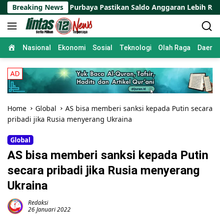
Skip
Purbaya Pastikan Saldo Anggaran Lebih Rp200 Triliun Tetap M
Breaking News
to
content
Home
Nasional
Ekonomi
Sosial
Teknologi
Olah Raga
Daera
Home
Global
AS bisa memberi sanksi kepada Putin secara
pribadi jika Rusia menyerang Ukraina
Global
AS bisa memberi sanksi kepada Putin
secara pribadi jika Rusia menyerang
Ukraina
Redaksi
26 Januari 2022