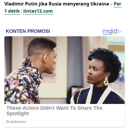
Vladimir Putin jika Rusia menyerang Ukraina
–
Per
1 detik
:
lintas12.com